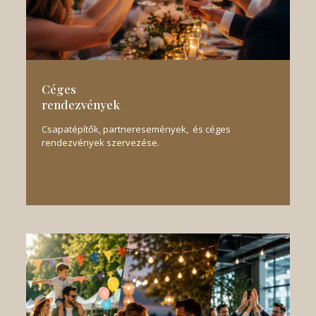
Céges
rendezvények
Csapatépítők, partneresemények, és céges
rendezvények szervezése.