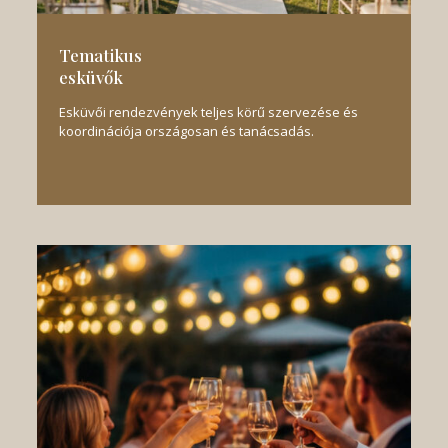
Tematikus
esküvők
Esküvői rendezvények teljes körű szervezése és
koordinációja országosan és tanácsadás.