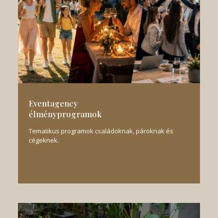
Eventagency
élményprogramok
Tematikus programok családoknak, pároknak és
cégeknek.