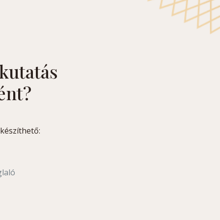
 kutatás
ént?
lkészíthető:
glaló