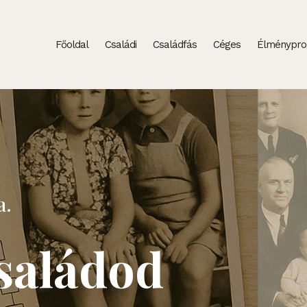
Főoldal
Családi
Családfás
Céges
Élménypr
a.
családod