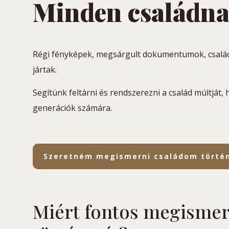
Minden családnak
Régi fényképek, megsárgult dokumentumok, család
jártak.
Segítünk feltárni és rendszerezni a család múltját
generációk számára.
Szeretném megismerni családom törté
Miért fontos megismern