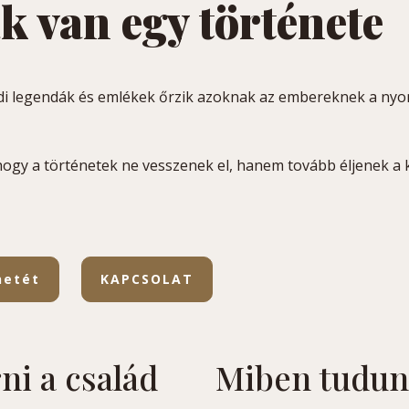
 van egy története
i legendák és emlékek őrzik azoknak az embereknek a nyom
, hogy a történetek ne vesszenek el, hanem tovább éljenek a
netét
KAPCSOLAT
i a család
Miben tudun