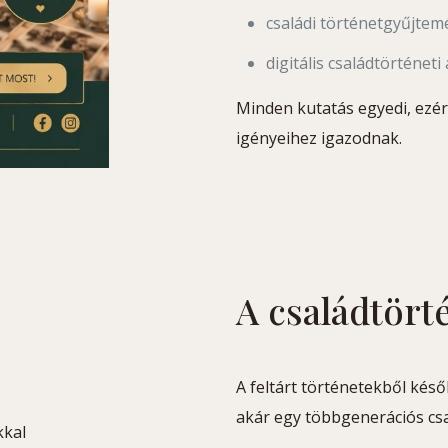
családi történetgyűjtem
digitális családtörténeti
Minden kutatás egyedi, ezér
igényeihez igazodnak.
A családtört
A feltárt történetekből kés
akár egy többgenerációs csal
kkal