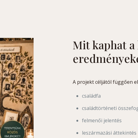
Mit kaphat a
eredmények
A projekt céljától függően e
családfa
családtörténeti összefo
felmenői jelentés
leszármazási áttekintés