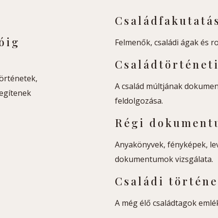
Családfakutatá
óig
Felmenők, családi ágak és ro
Családtörténeti
örténetek,
A család múltjának dokume
segítenek
feldolgozása.
Régi dokument
Anyakönyvek, fényképek, lev
dokumentumok vizsgálata.
Családi történ
A még élő családtagok emlé