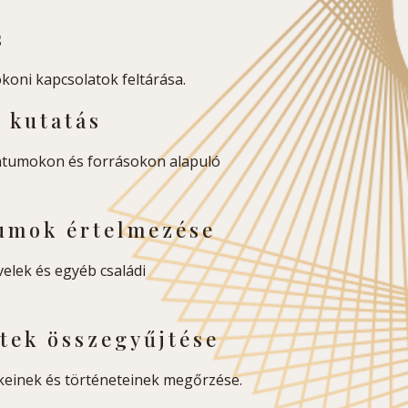
s
koni kapcsolatok feltárása.
 kutatás
ntumokon és forrásokon alapuló
umok értelmezése
elek és egyéb családi
etek összegyűjtése
keinek és történeteinek megőrzése.