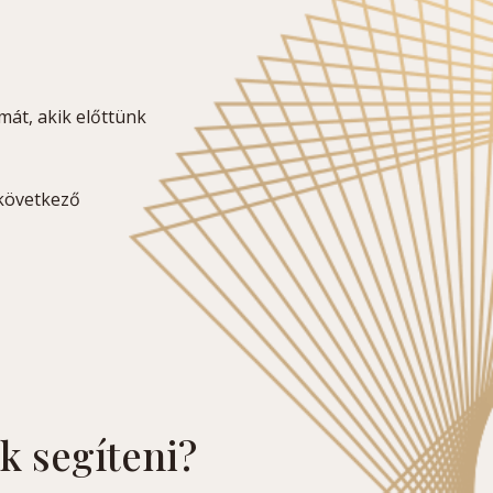
át, akik előttünk
 következő
k segíteni?