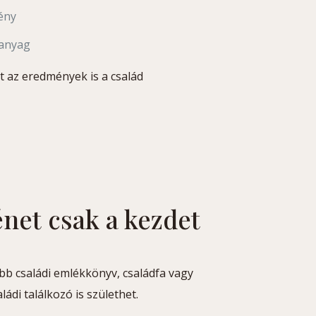
ény
 anyag
t az eredmények is a család
énet csak a kezdet
őbb családi emlékkönyv, családfa vagy
ádi találkozó is születhet.