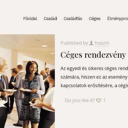
Főoldal
Családi
Családfás
Céges
Élménypr
Published by
huszin
Céges rendezvény 
Az egyedi és sikeres céges ren
számára, hiszen ez az esemény 
kapcsolatok erősítésére, a cég
Do you like it?
1