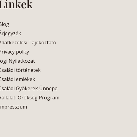
Linkek
Blog
Árjegyzék
Adatkezelési Tájékoztató
Privacy policy
Jogi Nyilatkozat
Családi történetek
Családi emlékek
Családi Gyökerek Ünnepe
Vállalati Örökség Program
mpresszum