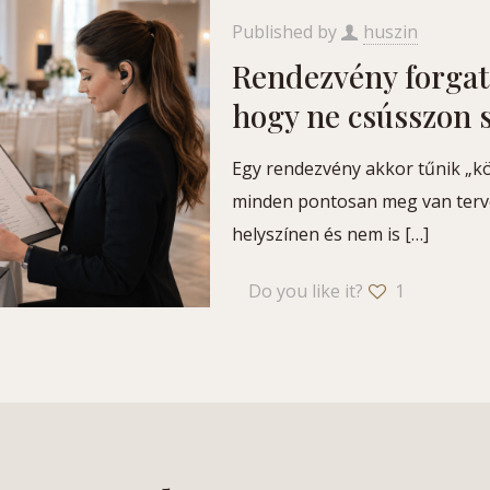
Published by
huszin
Rendezvény forgat
hogy ne csússzon s
Egy rendezvény akkor tűnik „k
minden pontosan meg van terv
helyszínen és nem is
[…]
Do you like it?
1