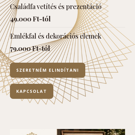
Családfa vetítés és prezentáció
49.000 Ft-tól
Emlékfal és dekorációs elemek
79.000 Ft-tól
SZERETNÉM ELINDÍTANI
KAPCSOLAT