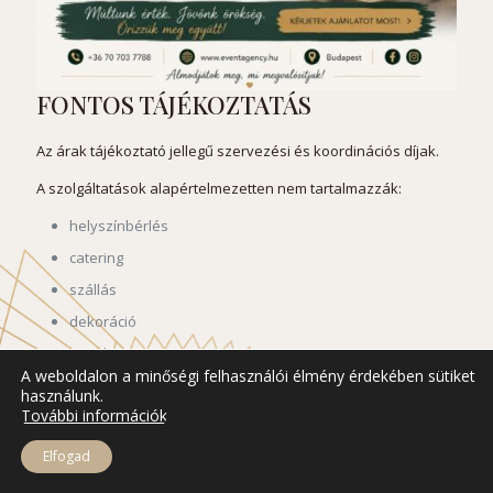
FONTOS TÁJÉKOZTATÁS
Az árak tájékoztató jellegű szervezési és koordinációs díjak.
A szolgáltatások alapértelmezetten nem tartalmazzák:
helyszínbérlés
catering
szállás
dekoráció
zenekar
A weboldalon a minőségi felhasználói élmény érdekében sütiket
fotós/videós díjak
használunk.
További információk
utazási költségek
külsős szolgáltatók díjai
Elfogad
Minden projekt esetében személyre szabott ajánlat készül.