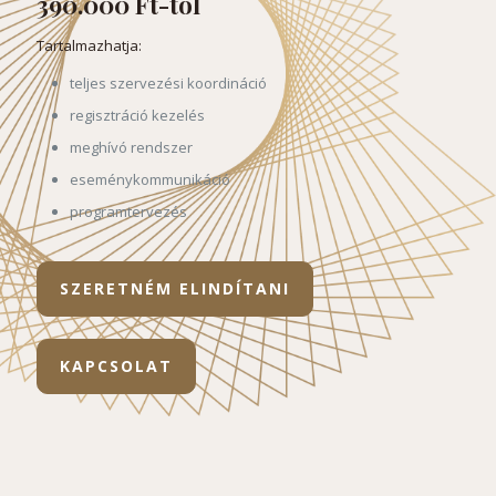
390.000 Ft-tól
Tartalmazhatja:
teljes szervezési koordináció
regisztráció kezelés
meghívó rendszer
eseménykommunikáció
programtervezés
SZERETNÉM ELINDÍTANI
KAPCSOLAT