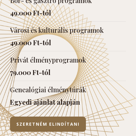
Bor- és gasztro programok
49.000 Ft-tól
Városi és kulturális programok
49.000 Ft-tól
Privát élményprogramok
79.000 Ft-tól
Genealógiai élménytúrák
Egyedi ajánlat alapján
SZERETNÉM ELINDÍTANI