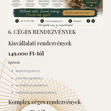
6. CÉGES RENDEZVÉNYEK
Kisvállalati rendezvények
149.000 Ft-tól
Ajánlott:
workshopokhoz
partnernapokhoz
termékbemutatókhoz
networking eseményekhez
Komplex céges rendezvények