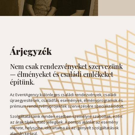
Árjegyzék
Nem csak rendezvényeket szervezünk
— élményeket és családi emlékeket
építünk.
Az EventAgency különleges családi rendezvények, családi
újraegyesítések, családfás események, élményprogramok és
prémium rendezvényprojektek szervezésére specializálódott.
Szolgáltatásaink minden esetben személyre szabottak, ezért
az árak tájékoztató jellegűek. A pontos ajánlat az esemény
mérete, helyszíne, időtartama és az igényelt szolgáltatások
alapján készül.