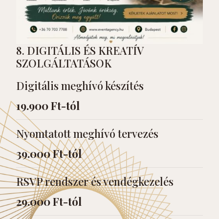
8. DIGITÁLIS ÉS KREATÍV
SZOLGÁLTATÁSOK
Digitális meghívó készítés
19.900 Ft-tól
Nyomtatott meghívó tervezés
39.000 Ft-tól
RSVP rendszer és vendégkezelés
29.000 Ft-tól