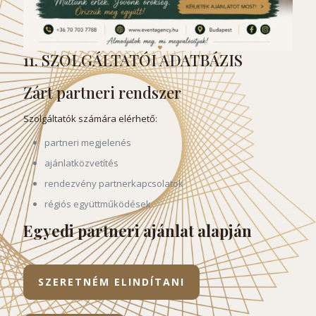
11. SZOLGÁLTATÓI ADATBÁZIS
Zárt partneri rendszer
Szolgáltatók számára elérhető:
partneri megjelenés
ajánlatközvetítés
rendezvény partnerkapcsolatok
régiós együttműködések
Egyedi partneri ajánlat alapján
SZERETNÉM ELINDÍTANI