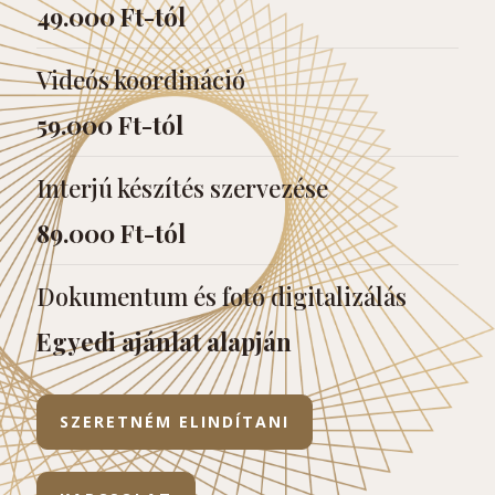
49.000 Ft-tól
Videós koordináció
59.000 Ft-tól
Interjú készítés szervezése
89.000 Ft-tól
Dokumentum és fotó digitalizálás
Egyedi ajánlat alapján
SZERETNÉM ELINDÍTANI