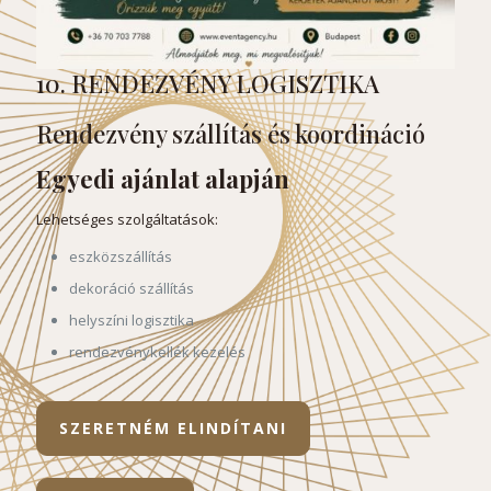
10. RENDEZVÉNY LOGISZTIKA
Rendezvény szállítás és koordináció
Egyedi ajánlat alapján
Lehetséges szolgáltatások:
eszközszállítás
dekoráció szállítás
helyszíni logisztika
rendezvénykellék kezelés
SZERETNÉM ELINDÍTANI