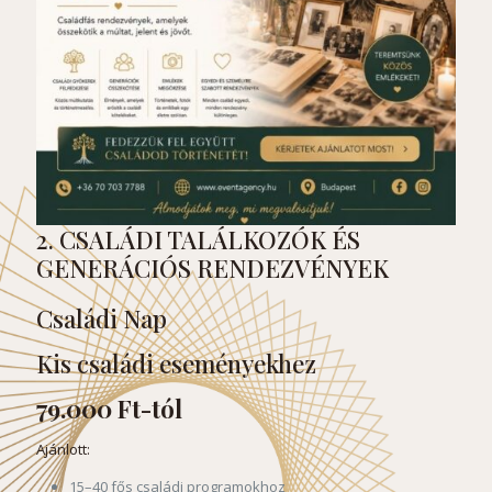
2. CSALÁDI TALÁLKOZÓK ÉS
GENERÁCIÓS RENDEZVÉNYEK
Családi Nap
Kis családi eseményekhez
79.000 Ft-tól
Ajánlott:
15–40 fős családi programokhoz