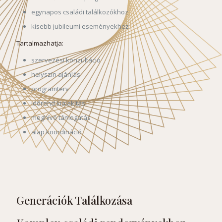
egynapos családi találkozókhoz
kisebb jubileumi eseményekhez
Tartalmazhatja:
szervezési konzultáció
helyszín ajánlás
programterv
időrend kialakítás
meghívó támogatás
alap koordináció
Generációk Találkozása