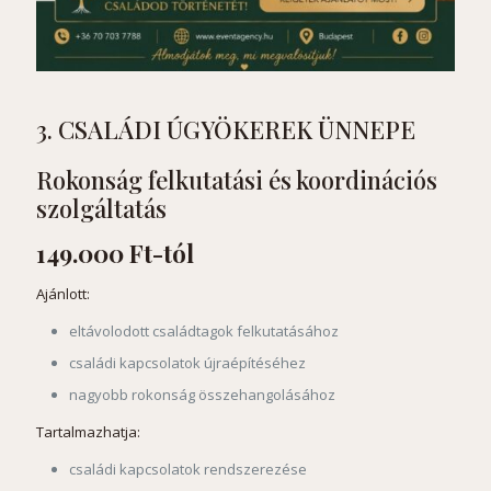
3. CSALÁDI ÚGYÖKEREK ÜNNEPE
Rokonság felkutatási és koordinációs
szolgáltatás
149.000 Ft-tól
Ajánlott:
eltávolodott családtagok felkutatásához
családi kapcsolatok újraépítéséhez
nagyobb rokonság összehangolásához
Tartalmazhatja:
családi kapcsolatok rendszerezése