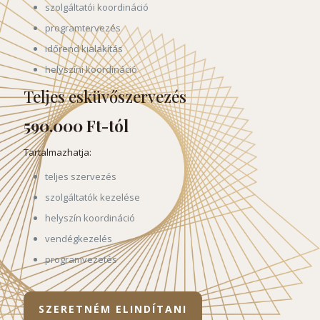
szolgáltatói koordináció
programtervezés
időrend kialakítás
helyszíni koordináció
Teljes esküvőszervezés
590.000 Ft-tól
Tartalmazhatja:
teljes szervezés
szolgáltatók kezelése
helyszín koordináció
vendégkezelés
programvezetés
SZERETNÉM ELINDÍTANI