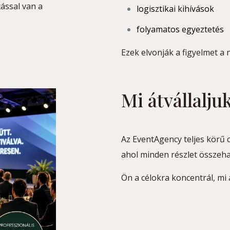
ással van a
logisztikai kihívások
folyamatos egyeztetés
Ezek elvonják a figyelmet a 
Mi átvállalju
Az EventAgency teljes körű 
ahol minden részlet összeh
Ön a célokra koncentrál, mi 