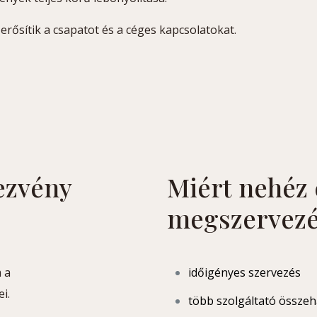
rősítik a csapatot és a céges kapcsolatokat.
dezvény
Miért nehéz
megszervezé
 a
időigényes szervezés
i.
több szolgáltató össze