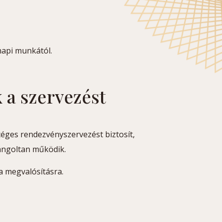
napi munkától.
k a szervezést
céges rendezvényszervezést biztosít,
angoltan működik.
a megvalósításra.