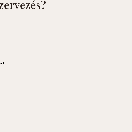
zervezés?
sa