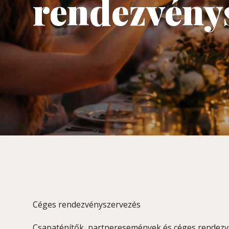
rendezvény
Céges rendezvényszervezés
Csapatépítők, partneresemények és céges rendezvé