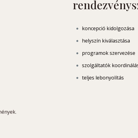
rendezvénys
koncepció kidolgozása
helyszín kiválasztása
programok szervezése
szolgáltatók koordinálá
teljes lebonyolítás
mények.