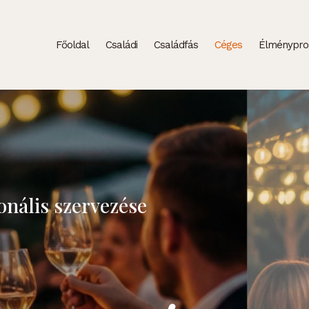
Főoldal
Családi
Családfás
Céges
Élménypr
onális szervezése