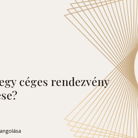
 egy céges rendezvény
se?
hangolása