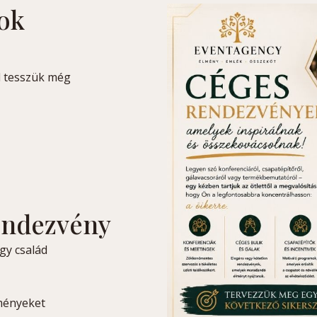
ok
 tesszük még
endezvény
egy család
ményeket