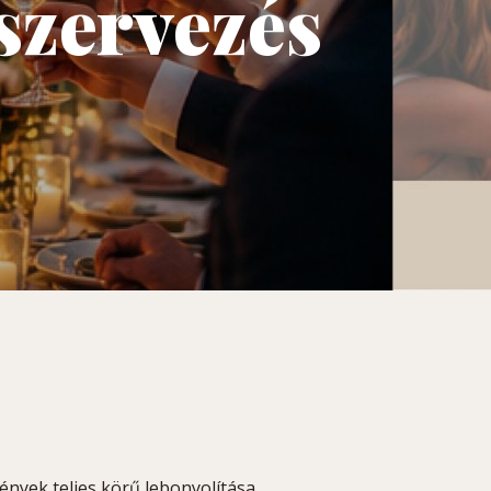
szervezés
nyek teljes körű lebonyolítása.