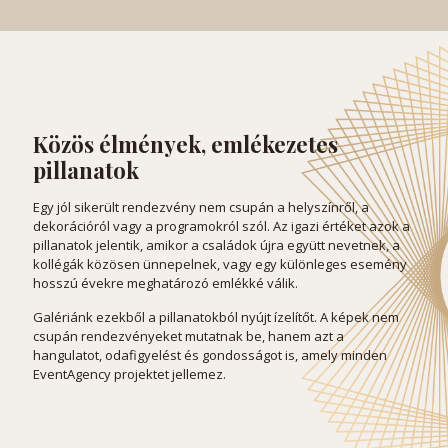
Közös élmények, emlékezetes
pillanatok
Egy jól sikerült rendezvény nem csupán a helyszínről, a
dekorációról vagy a programokról szól. Az igazi értéket azok a
pillanatok jelentik, amikor a családok újra együtt nevetnek, a
kollégák közösen ünnepelnek, vagy egy különleges esemény
hosszú évekre meghatározó emlékké válik.
Galériánk ezekből a pillanatokból nyújt ízelítőt. A képek nem
csupán rendezvényeket mutatnak be, hanem azt a
hangulatot, odafigyelést és gondosságot is, amely minden
EventAgency projektet jellemez.