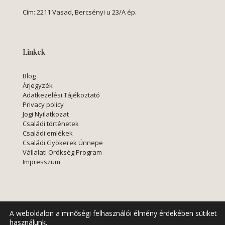
Cím: 2211 Vasad, Bercsényi u 23/A ép.
Linkek
Blog
Árjegyzék
Adatkezelési Tájékoztató
Privacy policy
Jogi Nyilatkozat
Családi történetek
Családi emlékek
Családi Gyökerek Ünnepe
Vállalati Örökség Program
I
mpresszum
A weboldalon a minőségi felhasználói élmény érdekében sütiket
© 2026 - DRM Hungary Kft. – All rights reserved! |
Privacy
használunk.