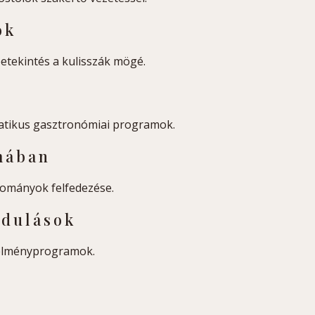
ok
etekintés a kulisszák mögé.
atikus gasztronómiai programok.
mában
yományok felfedezése.
ndulások
élményprogramok.