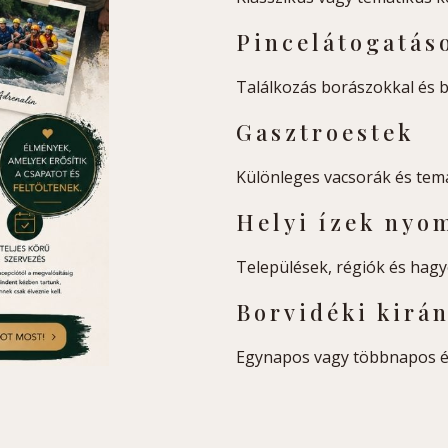
Pincelátogatás
Találkozás borászokkal és b
Gasztroestek
Különleges vacsorák és tem
Helyi ízek nyo
Települések, régiók és hag
Borvidéki kirá
Egynapos vagy többnapos 