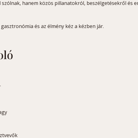
 szólnak, hanem közös pillanatokról, beszélgetésekről és 
 gasztronómia és az élmény kéz a kézben jár.
oló
.
agy
sztvevők