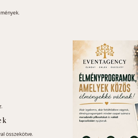
lmények.
.
ek
al összekötve.