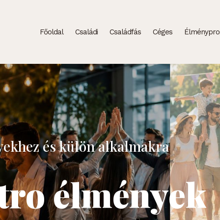
Főoldal
Családi
Családfás
Céges
Élménypr
ekhez és külön alkalmakra
ztro élmények