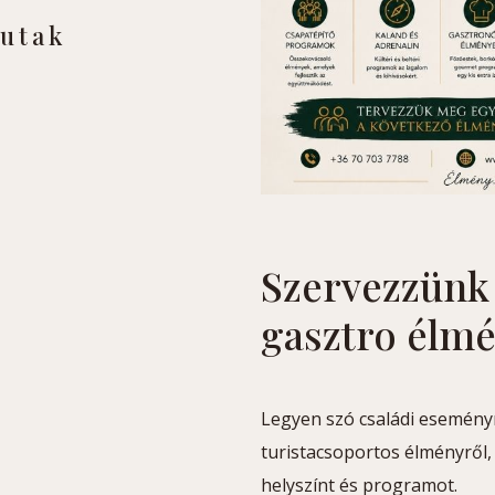
rutak
Szervezzünk 
gasztro élm
Legyen szó családi esemény
turistacsoportos élményről,
helyszínt és programot.