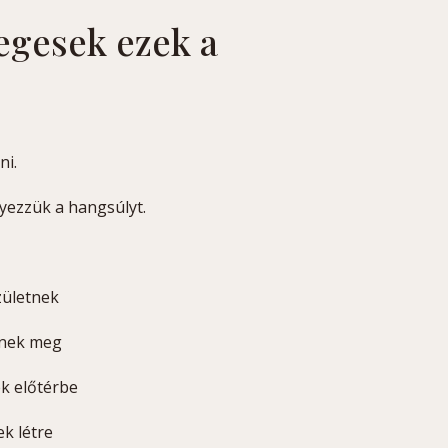
egesek ezek a
ni.
yezzük a hangsúlyt.
zületnek
dnek meg
ek előtérbe
k létre