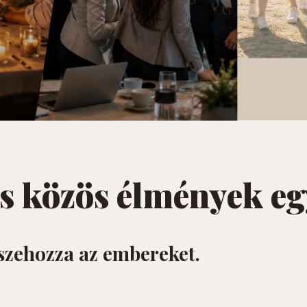
és közös élmények e
sszehozza az embereket.