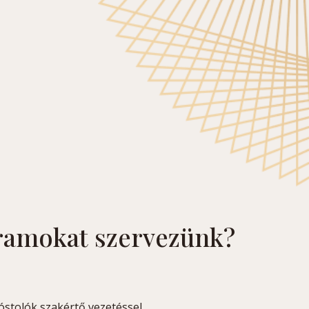
ramokat szervezünk?
óstolók szakértő vezetéssel.