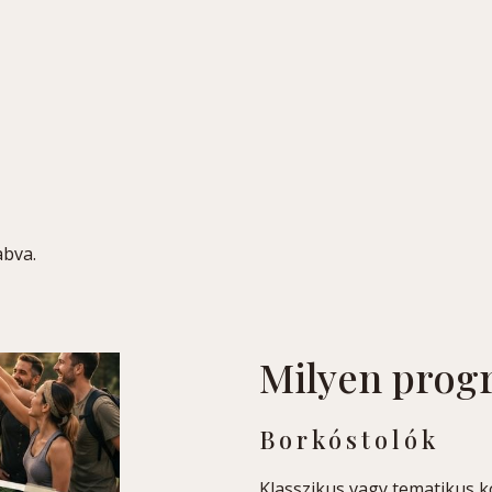
abva.
Milyen prog
Borkóstolók
Klasszikus vagy tematikus k